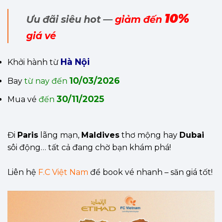
10%
Ưu đãi siêu hot —
giảm đến
giá vé
Hà Nội
Khởi hành từ
10/03/2026
Bay
từ nay đến
30/11/2025
Mua vé
đến
Đi
Paris
lãng mạn,
Maldives
thơ mộng hay
Dubai
sôi động… tất cả đang chờ bạn khám phá!
Liên hệ
F.C Việt Nam
để book vé nhanh – săn giá tốt!