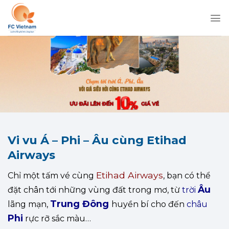
Chuyển
đến
nội
dung
Vi vu Á – Phi – Âu cùng Etihad
Airways
Etihad Airways
Chỉ một tấm vé cùng
, bạn có thể
Âu
đặt chân tới những vùng đất trong mơ, từ
trời
Trung Đông
lãng mạn,
huyền bí cho đến
châu
Phi
rực rỡ sắc màu…