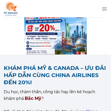
Chuyển
đến
nội
dung
KHÁM PHÁ MỸ & CANADA – ƯU ĐÃI
HẤP DẪN CÙNG CHINA AIRLINES
ĐẾN 20%!
Du học, thăm thân, công tác hay lên kế hoạch
Bắc Mỹ
khám phá
?