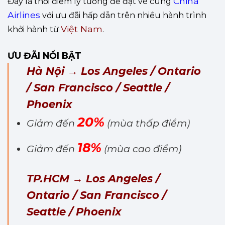
China
Đây là thời điểm lý tưởng để đặt vé cùng
Airlines
với ưu đãi hấp dẫn trên nhiều hành trình
Việt Nam
khởi hành từ
.
ƯU ĐÃI NỔI BẬT
Hà Nội → Los Angeles / Ontario
/ San Francisco / Seattle /
Phoenix
20%
Giảm đến
(mùa thấp điểm)
18%
Giảm đến
(mùa cao điểm)
TP.HCM → Los Angeles /
Ontario / San Francisco /
Seattle / Phoenix