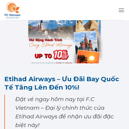
Chuyển
đến
nội
dung
Etihad Airways – Ưu Đãi Bay Quốc
Tế Tăng Lên Đến 10%!
Đặt vé ngay hôm nay tại F.C
Vietnam – Đại lý chính thức của
Etihad Airways để nhận ưu đãi đặc
biệt này!