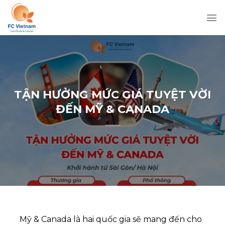
Chuyển
đến
nội
dung
TẬN HƯỞNG MỨC GIÁ TUYỆT VỜI
ĐẾN MỸ & CANADA
Mỹ & Canada là hai quốc gia sẽ mang đến cho