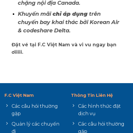
chặng nội địa Canada.
Khuyến mãi
chỉ áp dụng
trên
chuyến bay khai thác bởi Korean Air
& codeshare Delta.
Đặt vé tại F.C Việt Nam và vi vu ngay bạn
ơiiiii.
F.C Việt Nam
Thông Tin Liên Hệ
Các câu hỏi thường
Các hình thức đặt
gặp
dịch vụ
Quản lý các chuyến
Các câu hỏi thường
đi
gặp