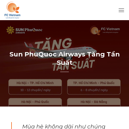
Chuyển
đến
nội
dung
Sun PhuQuoc Airways Tăng Tần
Suất
Mùa hè không dài như chúng