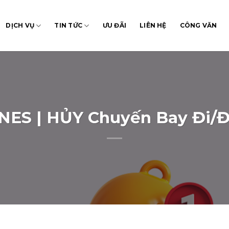
DỊCH VỤ
TIN TỨC
ƯU ĐÃI
LIÊN HỆ
CÔNG VĂN
NES | HỦY Chuyến Bay Đi