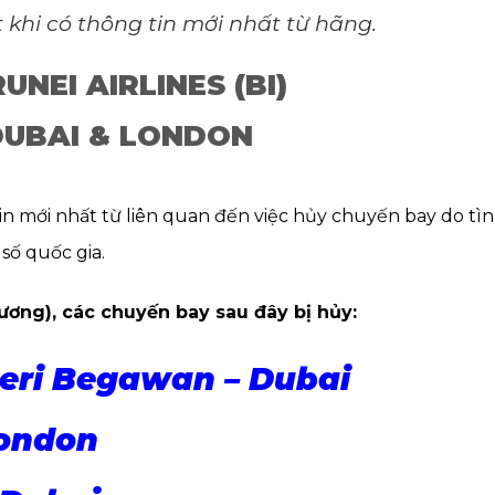
 khi có thông tin mới nhất từ hãng.
NEI AIRLINES (BI)
DUBAI & LONDON
in mới nhất từ liên quan đến việc hủy chuyến bay do tì
số quốc gia.
hương), các chuyến bay sau đây bị hủy:
eri Begawan – Dubai
London