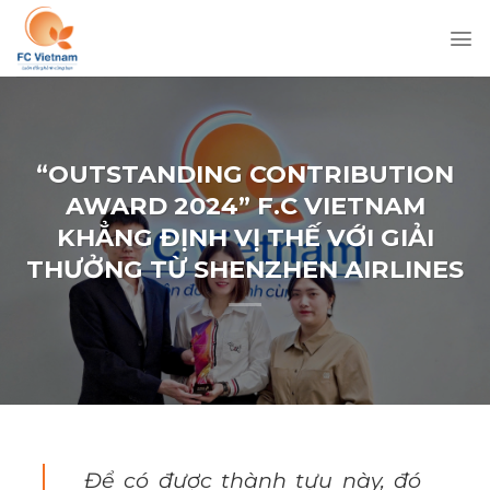
Chuyển
đến
nội
dung
“OUTSTANDING CONTRIBUTION
AWARD 2024” F.C VIETNAM
KHẲNG ĐỊNH VỊ THẾ VỚI GIẢI
THƯỞNG TỪ SHENZHEN AIRLINES
Để có được thành tựu này, đó