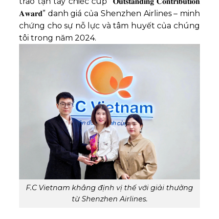
trao tận tay chiếc cúp “𝐎𝐮𝐭𝐬𝐭𝐚𝐧𝐝𝐢𝐧𝐠 𝐂𝐨𝐧𝐭𝐫𝐢𝐛𝐮𝐭𝐢𝐨𝐧
𝐀𝐰𝐚𝐫𝐝” danh giá của Shenzhen Airlines – minh
chứng cho sự nỗ lực và tâm huyết của chúng
tôi trong năm 2024.
F.C Vietnam khẳng định vị thế với giải thưởng
từ Shenzhen Airlines.