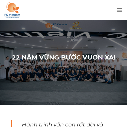
Chuyển
đến
nội
dung
22 NĂM VỮNG BƯỚC VƯƠN XA!
Hành trình vẫn còn rất dài và