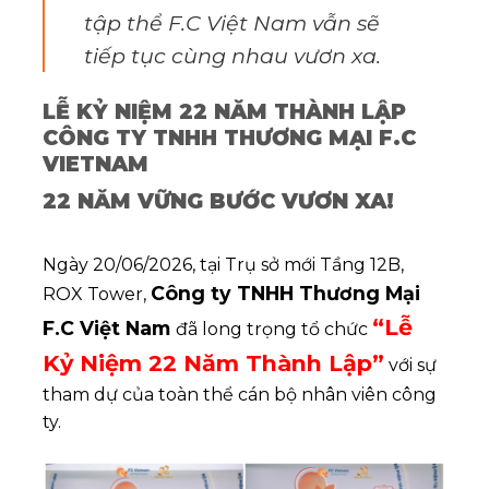
tập thể F.C Việt Nam vẫn sẽ
tiếp tục cùng nhau vươn xa.
LỄ KỶ NIỆM 22 NĂM THÀNH LẬP
CÔNG TY TNHH THƯƠNG MẠI F.C
VIETNAM
22 NĂM VỮNG BƯỚC VƯƠN XA!
Ngày 20/06/2026, tại Trụ sở mới Tầng 12B,
Công ty TNHH Thương Mại
ROX Tower,
“Lễ
F.C Việt Nam
đã long trọng tổ chức
Kỷ Niệm 22 Năm Thành Lập”
với sự
tham dự của toàn thể cán bộ nhân viên công
ty.