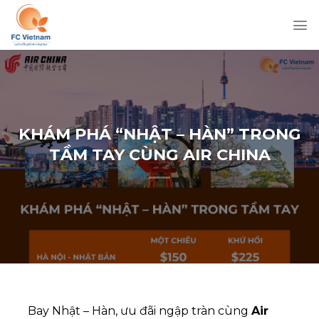
Chuyển
đến
nội
dung
KHÁM PHÁ “NHẬT – HÀN” TRONG
TẦM TAY CÙNG AIR CHINA
Bay Nhật – Hàn, ưu đãi ngập tràn cùng
Air