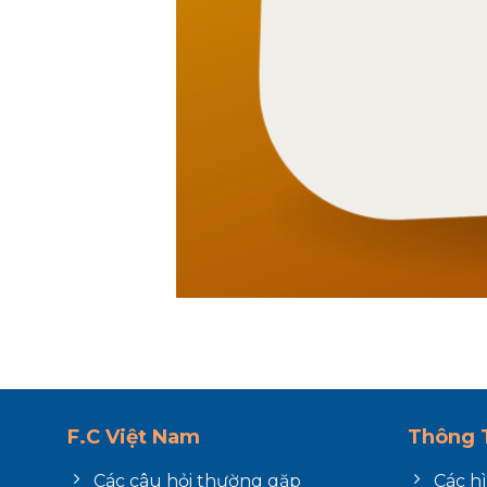
F.C Việt Nam
Thông T
Các câu hỏi thường gặp
Các h