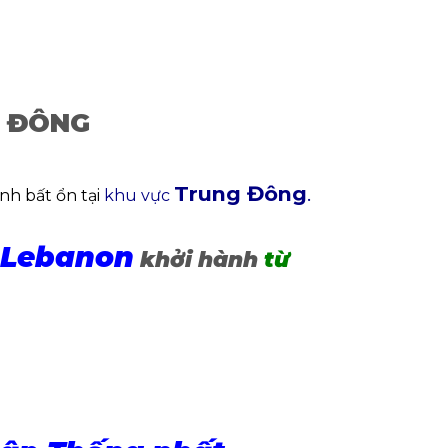
G ĐÔNG
Trung Đông
.
nh bất ổn tại
khu vực
, Lebanon
khởi hành
từ