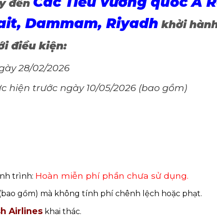
Các Tiểu vương quốc Ả 
ay đến
wait, Dammam, Riyadh
khởi hàn
i điều kiện:
gày 28/02/2026
ực hiện trước ngày 10/05/2026 (bao gồm)
Hoàn miễn phí phần chưa sử dụng.
nh trình:
6 (bao gồm) mà không tính phí chênh lệch hoặc phạt.
h Airlines
khai thác.