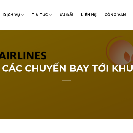
DỊCH VỤ
TIN TỨC
ƯU ĐÃI
LIÊN HỆ
CÔNG VĂN
 CÁC CHUYẾN BAY TỚI KH