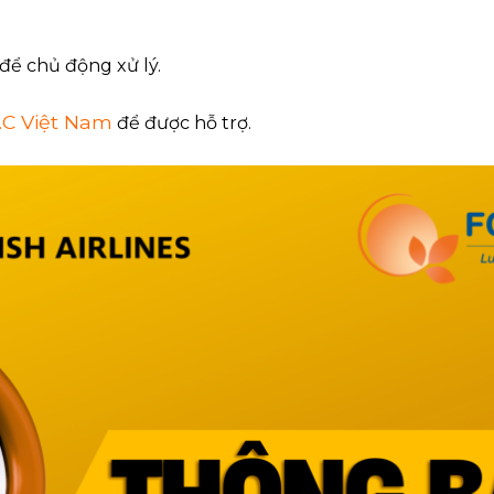
để chủ động xử lý.
.C Việt Nam
để được hỗ trợ.