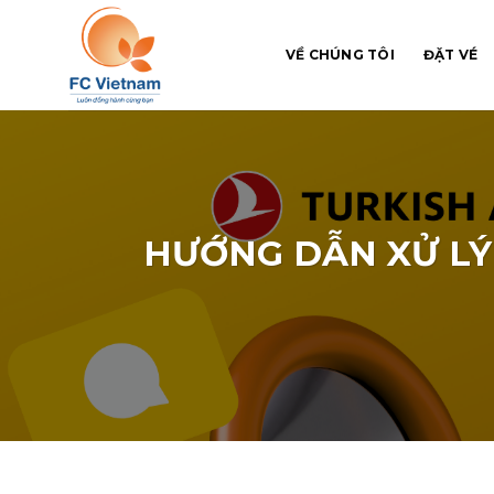
Chuyển
đến
VỀ CHÚNG TÔI
ĐẶT VÉ
nội
dung
HƯỚNG DẪN XỬ LÝ