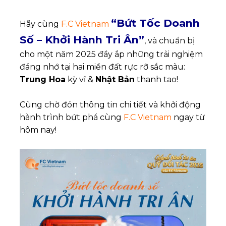
“Bứt Tốc Doanh
Hãy cùng
F.C Vietnam
Số – Khởi Hành Tri Ân”
, và chuẩn bị
cho một năm 2025 đầy ắp những trải nghiệm
đáng nhớ tại hai miền đất rực rỡ sắc màu:
Trung Hoa
kỳ vĩ &
Nhật Bản
thanh tao!
Cùng chờ đón thông tin chi tiết và khởi động
hành trình bứt phá cùng
F.C Vietnam
ngay từ
hôm nay!