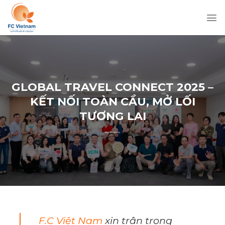
Chuyển
đến
nội
dung
GLOBAL TRAVEL CONNECT 2025 –
KẾT NỐI TOÀN CẦU, MỞ LỐI
TƯƠNG LAI
F.C Việt Nam
xin trân trọng