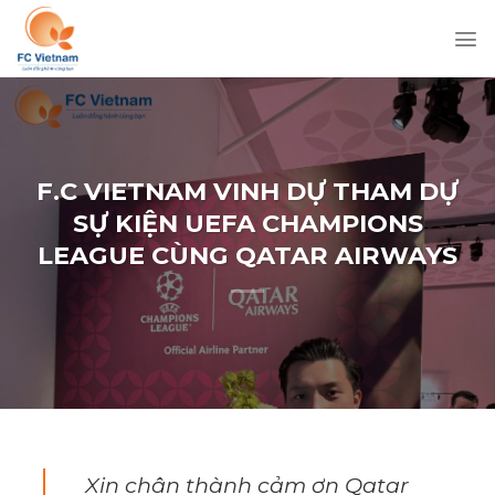
Chuyển
đến
nội
dung
F.C VIETNAM VINH DỰ THAM DỰ
SỰ KIỆN UEFA CHAMPIONS
LEAGUE CÙNG QATAR AIRWAYS
Xin chân thành cảm ơn Qatar