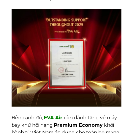
Bên cạnh đó,
EVA Air
còn dành tặng vé máy
bay khứ hồi hạng
Premium Economy
khởi
hành từ Việt Nam áp dụng cho toàn bộ mạng