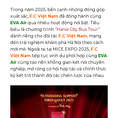
Trong năm 2025, bên cạnh những đóng góp
xuất sắc,
F.C Việt Nam
đã đồng hành cùng
EVA Air
qua nhiều hoạt động nổi bật. Tiêu
biểu là chương trình
“Hanoi City Bus Tour”
dành riêng cho đối tác
F.C Việt Nam
, mang
đến trải nghiệm khám phá Hà Nội theo cách
mới mẻ. Ngoài ra, tại MICE EXPO 2025,
F.C
Việt Nam
tiếp tục vinh dự phối hợp cùng
EVA
Air
cùng tạo nên không gian kết nối chuyên
nghiệp, mở rộng cơ hội hợp tác và chính thức
ký kết trở thành đối tác chiến lược của nhau.