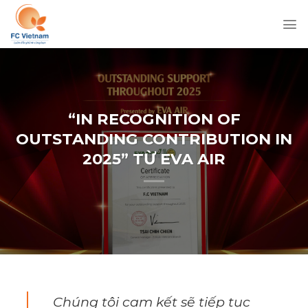
Chuyển
đến
nội
dung
“IN RECOGNITION OF
OUTSTANDING CONTRIBUTION IN
2025” TỪ EVA AIR
Chúng tôi cam kết sẽ tiếp tục