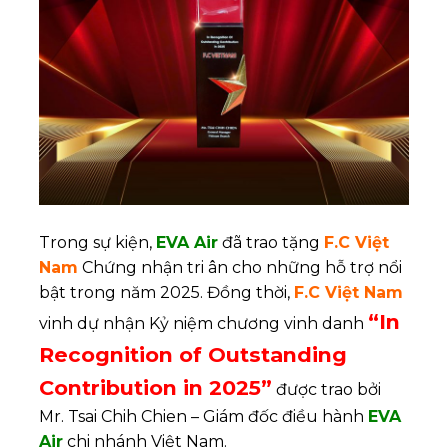
Trong sự kiện,
EVA Air
đã trao tặng
F.C Việt
Nam
Chứng nhận tri ân cho những hỗ trợ nổi
bật trong năm 2025. Đồng thời,
F.C Việt Nam
“In
vinh dự nhận Kỷ niệm chương vinh danh
Recognition of Outstanding
Contribution in 2025”
được trao bởi
Mr. Tsai Chih Chien – Giám đốc điều hành
EVA
Air
chi nhánh Việt Nam.