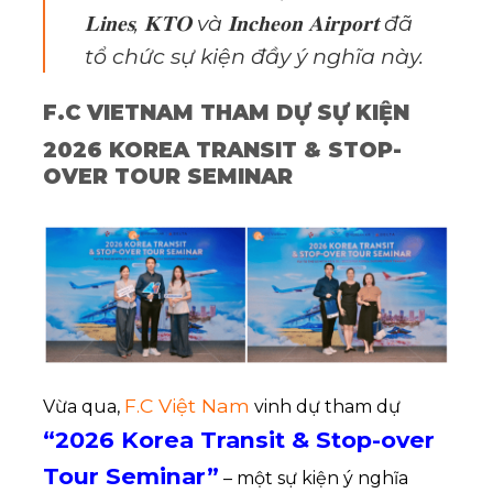
𝐋𝐢𝐧𝐞𝐬, 𝐊𝐓𝐎 và 𝐈𝐧𝐜𝐡𝐞𝐨𝐧 𝐀𝐢𝐫𝐩𝐨𝐫𝐭 đã
tổ chức sự kiện đầy ý nghĩa này.
F.C VIETNAM THAM DỰ SỰ KIỆN
2026 KOREA TRANSIT & STOP-
OVER TOUR SEMINAR
F.C Việt Nam
Vừa qua,
vinh dự tham dự
“2026 Korea Transit & Stop-over
Tour Seminar”
– một sự kiện ý nghĩa