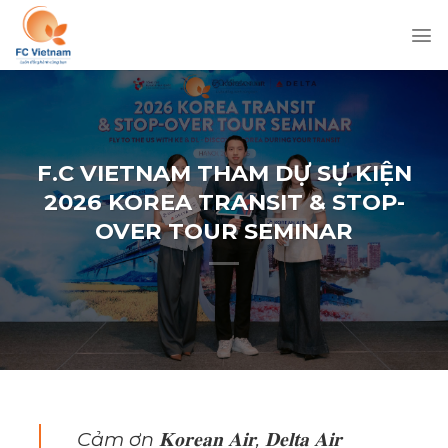
Chuyển
đến
nội
dung
F.C VIETNAM THAM DỰ SỰ KIỆN
2026 KOREA TRANSIT & STOP-
OVER TOUR SEMINAR
Cảm ơn 𝐊𝐨𝐫𝐞𝐚𝐧 𝐀𝐢𝐫, 𝐃𝐞𝐥𝐭𝐚 𝐀𝐢𝐫