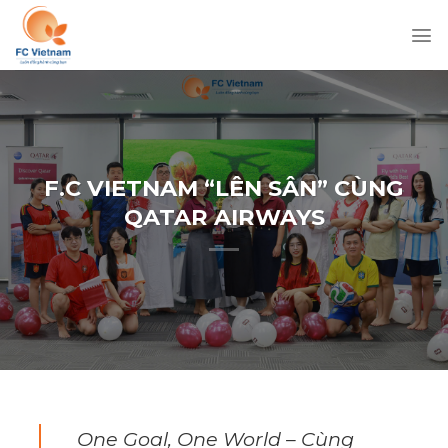
Chuyển
đến
nội
dung
F.C VIETNAM “LÊN SÂN” CÙNG
QATAR AIRWAYS
One Goal, One World – Cùng