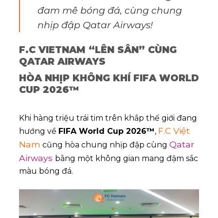
đam mê bóng đá, cùng chung
nhịp đập Qatar Airways!
F.C VIETNAM “LÊN SÂN” CÙNG
QATAR AIRWAYS
HÒA NHỊP KHÔNG KHÍ FIFA WORLD
CUP 2026™
Khi hàng triệu trái tim trên khắp thế giới đang
F.C Việt
hướng về
FIFA World Cup 2026™
,
Nam
Qatar
cũng hòa chung nhịp đập cùng
Airways
bằng một không gian mang đậm sắc
màu bóng đá.