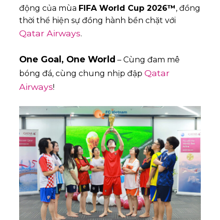
động của mùa
FIFA World Cup 2026™
, đồng
thời thể hiện sự đồng hành bền chặt với
Qatar Airways
.
One Goal, One World
– Cùng đam mê
Qatar
bóng đá, cùng chung nhịp đập
Airways
!