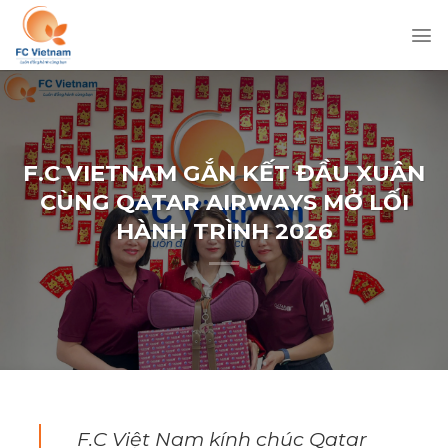
Chuyển
đến
nội
dung
F.C VIETNAM GẮN KẾT ĐẦU XUÂN
CÙNG QATAR AIRWAYS MỞ LỐI
HÀNH TRÌNH 2026
F.C Việt Nam kính chúc Qatar