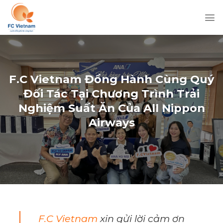
Chuyển
đến
nội
dung
F.C Vietnam Đồng Hành Cùng Quý
Đối Tác Tại Chương Trình Trải
Nghiệm Suất Ăn Của All Nippon
Airways
F.C Vietnam
xin gửi lời cảm ơn