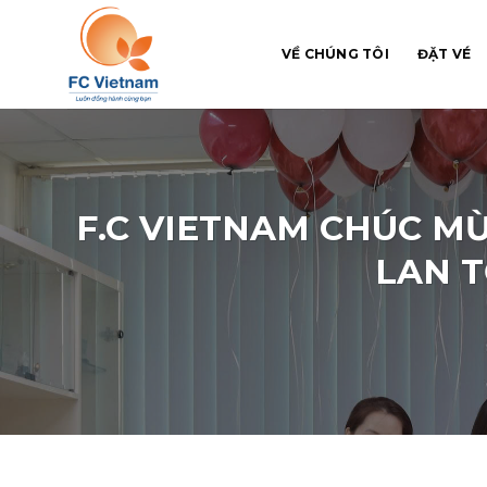
Chuyển
đến
VỀ CHÚNG TÔI
ĐẶT VÉ
nội
dung
F.C VIETNAM CHÚC MỪ
LAN T