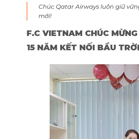
Chúc Qatar Airways luôn giữ vững
mới!
F.C VIETNAM CHÚC MỪN
15 NĂM KẾT NỐI BẦU TRỜ