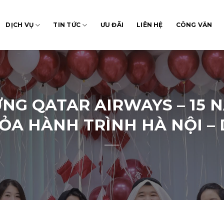
DỊCH VỤ
TIN TỨC
ƯU ĐÃI
LIÊN HỆ
CÔNG VĂN
NG QATAR AIRWAYS – 15 N
ỎA HÀNH TRÌNH HÀ NỘI –