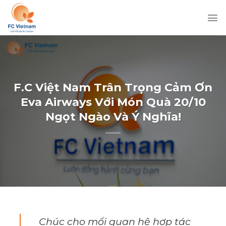
Chuyển
đến
nội
dung
F.C Việt Nam Trân Trọng Cảm Ơn
Eva Airways Với Món Quà 20/10
Ngọt Ngào Và Ý Nghĩa!
Chúc cho mối quan hệ hợp tác