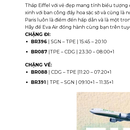
Tháp Eiffel với vẻ đẹp mang tính biểu tượng 
xinh với ban công đầy hoa sặc sỡ và cũng là n
Paris luôn là điểm đến hấp dẫn và là một t
Hãy để Eva Air đồng hành cùng bạn trên tu
CHẶNG ĐI:
BR396
| SGN – TPE | 15:45 – 20:10
BR087
|TPE – CDG | 23:30 – 08:00+1
CHẶNG VỀ:
BR088
| CDG – TPE |11:20 – 07:20+1
BR391
| TPE – SGN | 09:10+1 – 11:35+1