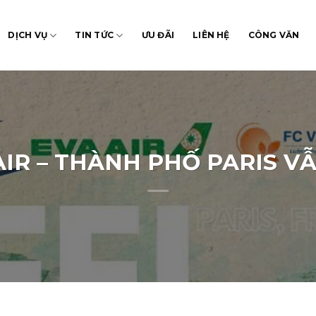
DỊCH VỤ
TIN TỨC
ƯU ĐÃI
LIÊN HỆ
CÔNG VĂN
AIR – THÀNH PHỐ PARIS VẪ