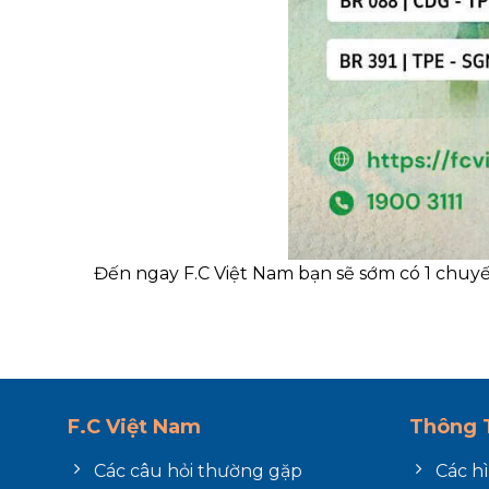
Đến ngay F.C Việt Nam bạn sẽ sớm có 1 chuyến
F.C Việt Nam
Thông T
Các câu hỏi thường gặp
Các h