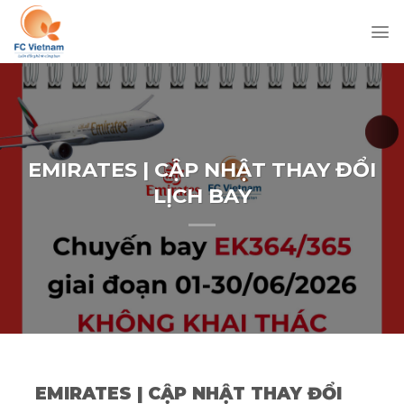
Chuyển
đến
nội
dung
EMIRATES | CẬP NHẬT THAY ĐỔI
LỊCH BAY
EMIRATES | CẬP NHẬT THAY ĐỔI