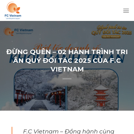
Chuyển
đến
nội
dung
ĐỪNG QUÊN – 02 HÀNH TRÌNH TRI
ÂN QUÝ ĐỐI TÁC 2025 CỦA F.C
VIETNAM
F.C Vietnam – Đồng hành cùng