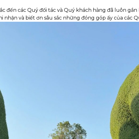
 sắc đến các Quý đối tác và Quý khách hàng đã luôn gắn 
ghi nhận và biết ơn sâu sắc những đóng góp ấy của các Q