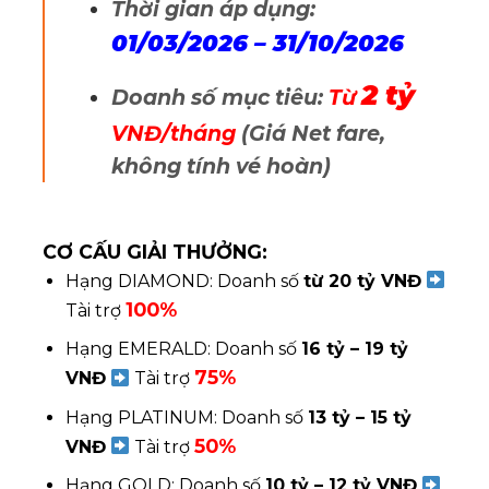
Thời gian áp dụng:
01/03/2026 – 31/10/2026
2 tỷ
Doanh số mục tiêu:
Từ
VNĐ/tháng
(Giá Net fare,
không tính vé hoàn)
CƠ CẤU GIẢI THƯỞNG:
Hạng DIAMOND: Doanh số
từ 20 tỷ VNĐ
100%
Tài trợ
Hạng EMERALD: Doanh số
16 tỷ – 19 tỷ
75%
VNĐ
Tài trợ
Hạng PLATINUM: Doanh số
13 tỷ – 15 tỷ
50%
VNĐ
Tài trợ
Hạng GOLD: Doanh số
10 tỷ – 12 tỷ VNĐ