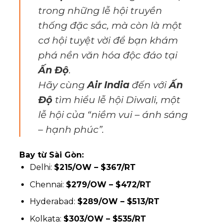
trong những lễ hội truyền
thống đặc sắc, mà còn là một
cơ hội tuyệt vời để bạn khám
phá nền văn hóa độc đáo tại
Ấn Độ
.
Hãy cùng
Air India
đến với
Ấn
Độ
tìm hiểu lễ hội Diwali, một
lễ hội của “niềm vui – ánh sáng
– hạnh phúc”.
Bay từ Sài Gòn:
Delhi:
$215/OW – $367/RT
Chennai:
$279/OW – $472/RT
Hyderabad:
$289/OW – $513/RT
Kolkata:
$303/OW – $535/RT