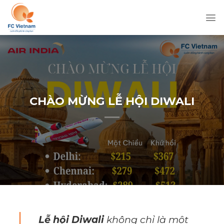
Chuyển
đến
nội
dung
CHÀO MỪNG LỄ HỘI DIWALI
Lễ hội Diwali
không chỉ là một