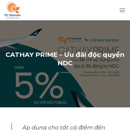
Chuyển
đến
nội
dung
CATHAY PRIME – Ưu đãi độc quyền
NDC
Áp dụng cho tất cả điểm đến