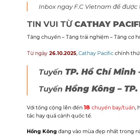
Inbox ngay F.C Vietnam để được tư
TIN VUI TỪ
CATHAY PACIF
Tăng chuyến – Tăng trải nghiệm – Tăng cơ 
Từ ngày
26.10.2025
,
Cathay Pacific
chính thứ
TP. Hồ Chí Minh
Tuyến
Hồng Kông – TP.
Tuyến
18
Với tổng cộng lên đến
chuyến bay/tuần
,
tác hay quá cảnh quốc tế.
Hồng Kông
đang vào mùa đẹp nhất trong nă