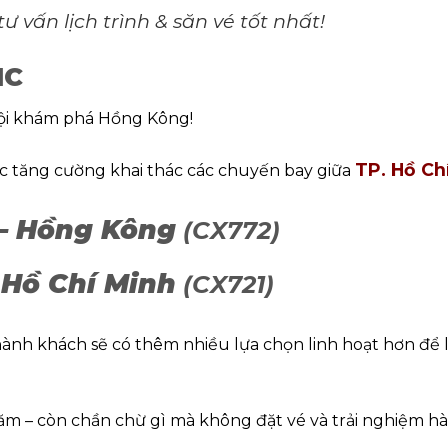
 vấn lịch trình & săn vé tốt nhất!
IC
hội khám phá Hồng Kông!
TP. Hồ Ch
c tăng cường khai thác các chuyến bay giữa
 – Hồng Kông
(CX772)
 Hồ Chí Minh
(CX721)
 hành khách sẽ có thêm nhiều lựa chọn linh hoạt hơn để 
m – còn chần chừ gì mà không đặt vé và trải nghiệm h