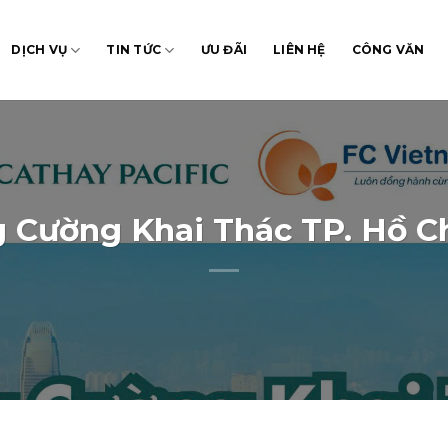
DỊCH VỤ
TIN TỨC
ƯU ĐÃI
LIÊN HỆ
CÔNG VĂN
g Cường Khai Thác TP. Hồ 