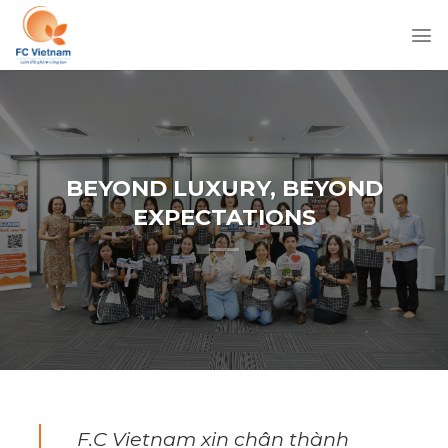
Chuyển
đến
nội
dung
BEYOND LUXURY, BEYOND
EXPECTATIONS
F.C Vietnam xin chân thành