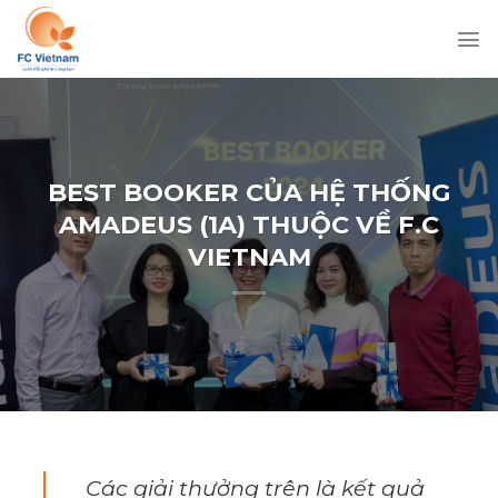
Chuyển
đến
nội
dung
BEST BOOKER CỦA HỆ THỐNG
AMADEUS (1A) THUỘC VỀ F.C
VIETNAM
Các giải thưởng trên là kết quả