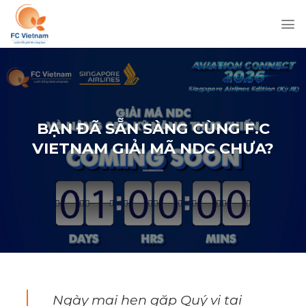
Chuyển
đến
nội
dung
BẠN ĐÃ SẴN SÀNG CÙNG F.C
VIETNAM GIẢI MÃ NDC CHƯA?
Ngày mai hẹn gặp Quý vị tại