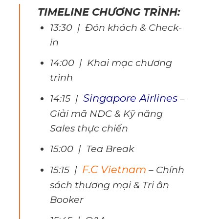
TIMELINE CHƯƠNG TRÌNH:
13:30 | Đón khách & Check-
in
14:00 | Khai mạc chương
trình
Singapore Airlines
14:15 |
–
Giải mã NDC & Kỹ năng
Sales thực chiến
15:00 | Tea Break
F.C Vietnam
15:15 |
– Chính
sách thương mại & Tri ân
Booker